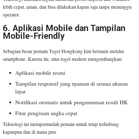
lebih cepat, aman, dan bisa dilakukan kapan saja tanpa menunggu
operator.
6. Aplikasi Mobile dan Tampilan
Mobile-Friendly
Sebagian besar pemain Togel Hongkong kini bermain melalui
smartphone. Karena itu, situs togel modern mengembangkan:
Aplikasi mobile resmi
Tampilan responsif yang nyaman di semua ukuran
layar
Notifikasi otomatis untuk pengumuman result HK
Fitur pengisian angka cepat
Teknologi ini mempermudah pemain untuk tetap terhubung
kapanpun dan di mana pun.