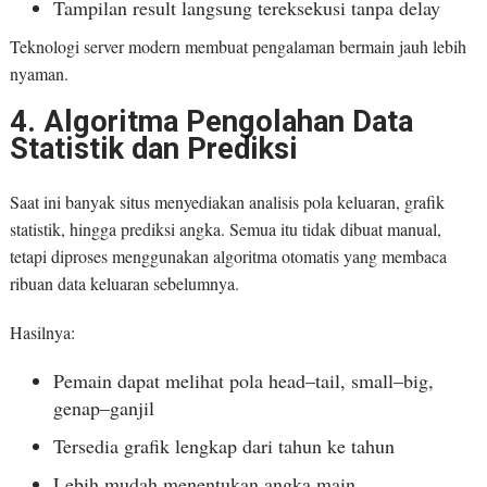
Tampilan result langsung tereksekusi tanpa delay
Teknologi server modern membuat pengalaman bermain jauh lebih
nyaman.
4. Algoritma Pengolahan Data
Statistik dan Prediksi
Saat ini banyak situs menyediakan analisis pola keluaran, grafik
statistik, hingga prediksi angka. Semua itu tidak dibuat manual,
tetapi diproses menggunakan algoritma otomatis yang membaca
ribuan data keluaran sebelumnya.
Hasilnya:
Pemain dapat melihat pola head–tail, small–big,
genap–ganjil
Tersedia grafik lengkap dari tahun ke tahun
Lebih mudah menentukan angka main