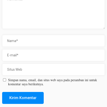
Simpan nama, email, dan situs web saya pada peramban ini untuk
komentar saya berikutnya.