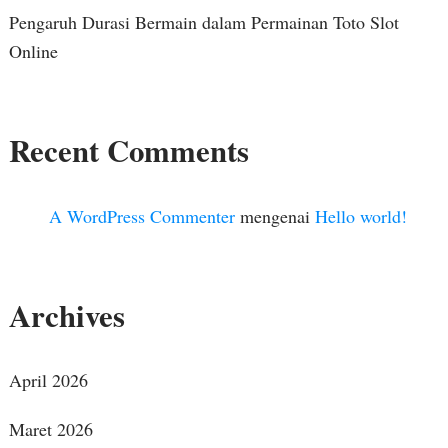
Pengaruh Durasi Bermain dalam Permainan Toto Slot
Online
Recent Comments
A WordPress Commenter
mengenai
Hello world!
Archives
April 2026
Maret 2026