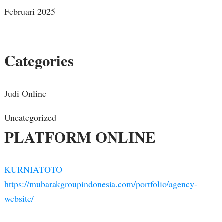
Februari 2025
Categories
Judi Online
Uncategorized
PLATFORM ONLINE
KURNIATOTO
https://mubarakgroupindonesia.com/portfolio/agency-
website/