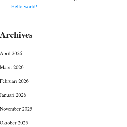
Hello world!
Archives
April 2026
Maret 2026
Februari 2026
Januari 2026
November 2025
Oktober 2025