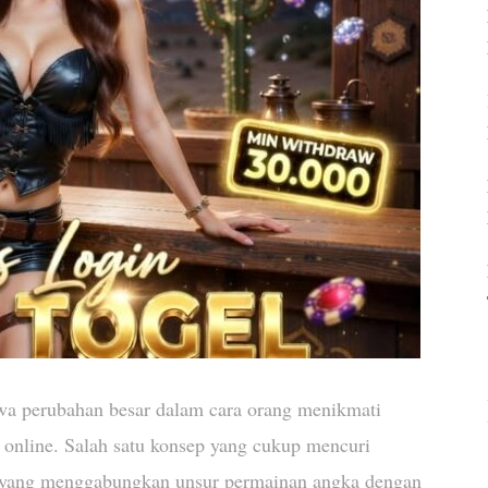
wa perubahan besar dalam cara orang menikmati
 online. Salah satu konsep yang cukup mencuri
t, yang menggabungkan unsur permainan angka dengan