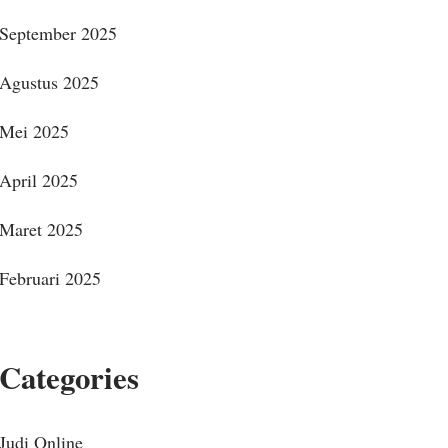
September 2025
Agustus 2025
Mei 2025
April 2025
Maret 2025
Februari 2025
Categories
Judi Online