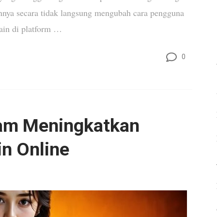
annya secara tidak langsung mengubah cara pengguna
ain di platform …
0
lam Meningkatkan
n Online