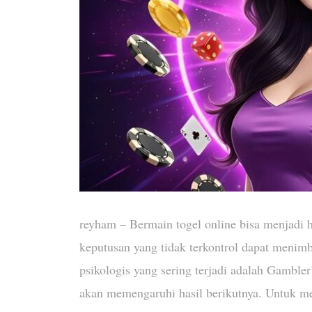
reyham – Bermain togel online bisa menjadi h
keputusan yang tidak terkontrol dapat menimb
psikologis yang sering terjadi adalah Gamble
akan memengaruhi hasil berikutnya. Untuk me