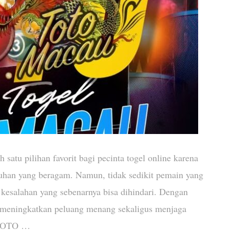
atu pilihan favorit bagi pecinta togel online karena
uhan yang beragam. Namun, tidak sedikit pemain yang
kesalahan yang sebenarnya bisa dihindari. Dengan
meningkatkan peluang menang sekaligus menjaga
IATOTO …