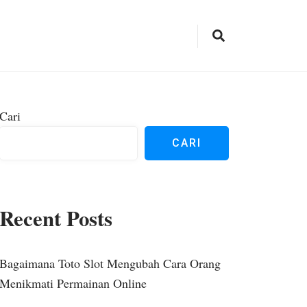
Cari
CARI
Recent Posts
Bagaimana Toto Slot Mengubah Cara Orang
Menikmati Permainan Online