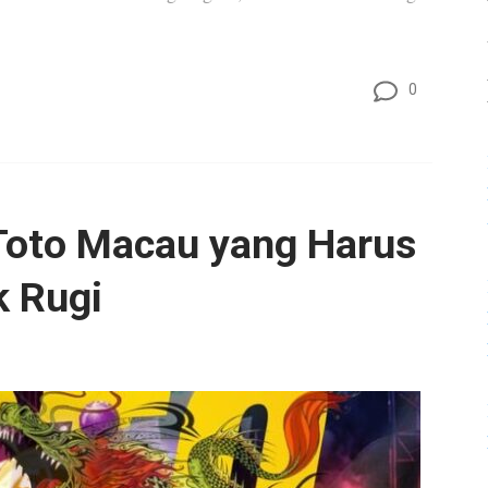
0
Toto Macau yang Harus
k Rugi