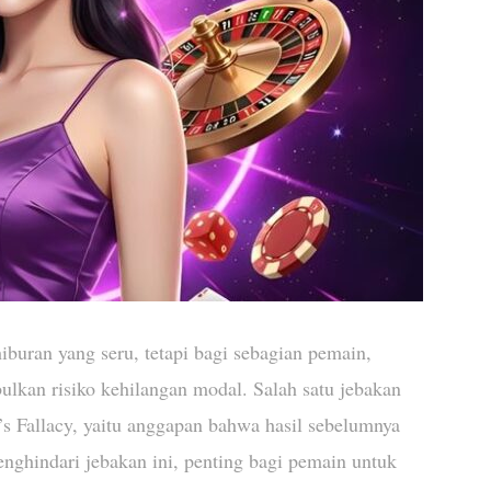
iburan yang seru, tetapi bagi sebagian pemain,
ulkan risiko kehilangan modal. Salah satu jebakan
r’s Fallacy, yaitu anggapan bahwa hasil sebelumnya
nghindari jebakan ini, penting bagi pemain untuk