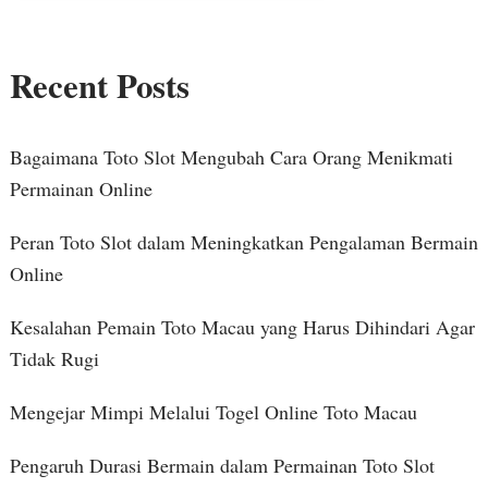
Recent Posts
Bagaimana Toto Slot Mengubah Cara Orang Menikmati
Permainan Online
Peran Toto Slot dalam Meningkatkan Pengalaman Bermain
Online
Kesalahan Pemain Toto Macau yang Harus Dihindari Agar
Tidak Rugi
Mengejar Mimpi Melalui Togel Online Toto Macau
Pengaruh Durasi Bermain dalam Permainan Toto Slot