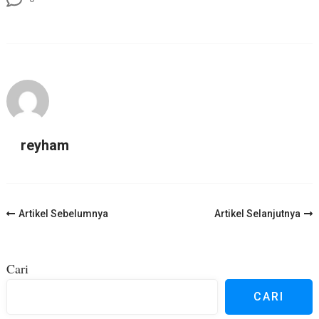
reyham
Navigasi
Artikel Sebelumnya
Artikel Selanjutnya
Artikel
Cari
CARI