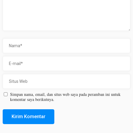
Simpan nama, email, dan situs web saya pada peramban ini untuk
komentar saya berikutnya.