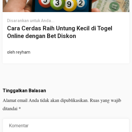
Disarankan untuk Anda...
Cara Cerdas Raih Untung Kecil di Togel
Online dengan Bet Diskon
oleh
reyham
Tinggalkan Balasan
Alamat email Anda tidak akan dipublikasikan.
Ruas yang wajib
ditandai
*