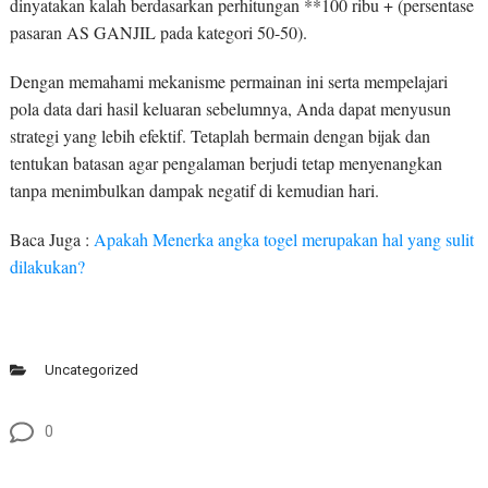
dinyatakan kalah berdasarkan perhitungan **100 ribu + (persentase
pasaran AS GANJIL pada kategori 50-50).
Dengan memahami mekanisme permainan ini serta mempelajari
pola data dari hasil keluaran sebelumnya, Anda dapat menyusun
strategi yang lebih efektif. Tetaplah bermain dengan bijak dan
tentukan batasan agar pengalaman berjudi tetap menyenangkan
tanpa menimbulkan dampak negatif di kemudian hari.
Baca Juga :
Apakah Menerka angka togel merupakan hal yang sulit
dilakukan?
Uncategorized
0