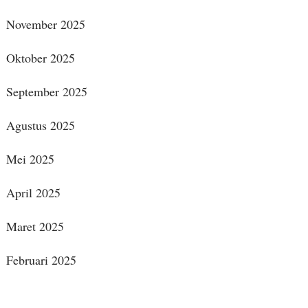
November 2025
Oktober 2025
September 2025
Agustus 2025
Mei 2025
April 2025
Maret 2025
Februari 2025