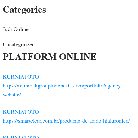
Categories
Judi Online
Uncategorized
PLATFORM ONLINE
KURNIATOTO
https://mubarakgroupindonesia.com/portfolio/agency-
website/
KURNIATOTO
https://smartclear.com.br/producao-de-acido-hialuronico/
KURNIATOTO