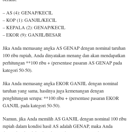
– AS (4): GENAP/KECIL
– KOP (1): GANJIL/KECIL
– KEPALA (2): GENAP/KECIL
– EKOR (9): GANJIL/BESAR
Jika Anda memasang angka AS GENAP dengan nominal taruhan
100 ribu rupiah, Anda dinyatakan menang dan akan mendapatkan
perhitungan **100 ribu + (persentase pasaran AS GENAP pada
kategori 50-50).
Jika Anda memasang angka EKOR GANJIL dengan nominal
taruhan yang sama, hasilnya juga kemenangan dengan
penghitungan serupa: **100 ribu + (persentase pasaran EKOR
GANJIL pada kategori 50-50).
Namun, jika Anda memilih AS GANJIL dengan nominal 100 ribu
rupiah dalam kondisi hasil AS adalah GENAP, maka Anda