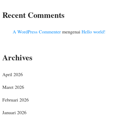
Recent Comments
A WordPress Commenter
mengenai
Hello world!
Archives
April 2026
Maret 2026
Februari 2026
Januari 2026