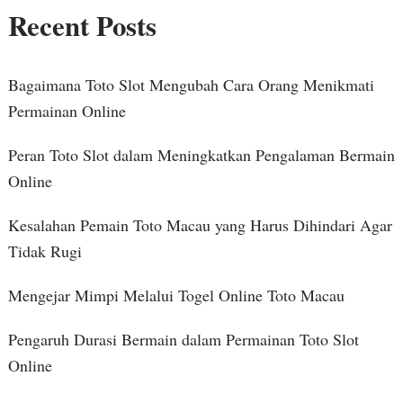
Recent Posts
Bagaimana Toto Slot Mengubah Cara Orang Menikmati
Permainan Online
Peran Toto Slot dalam Meningkatkan Pengalaman Bermain
Online
Kesalahan Pemain Toto Macau yang Harus Dihindari Agar
Tidak Rugi
Mengejar Mimpi Melalui Togel Online Toto Macau
Pengaruh Durasi Bermain dalam Permainan Toto Slot
Online