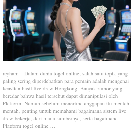
reyham – Dalam dunia togel online, salah satu topik yang
paling sering diperdebatkan para pemain adalah mengenai
keaslian hasil live draw Hongkong. Banyak rumor yang
beredar bahwa hasil tersebut dapat dimanipulasi oleh
Platform. Namun sebelum menerima anggapan itu mentah-
mentah, penting untuk memahami bagaimana sistem live
draw bekerja, dari mana sumbernya, serta bagaimana
Platform togel online …