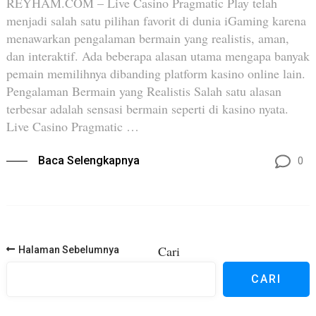
REYHAM.COM – Live Casino Pragmatic Play telah
menjadi salah satu pilihan favorit di dunia iGaming karena
menawarkan pengalaman bermain yang realistis, aman,
dan interaktif. Ada beberapa alasan utama mengapa banyak
pemain memilihnya dibanding platform kasino online lain.
Pengalaman Bermain yang Realistis Salah satu alasan
terbesar adalah sensasi bermain seperti di kasino nyata.
Live Casino Pragmatic …
Baca Selengkapnya
0
Navigasi
Cari
Halaman Sebelumnya
pos
CARI