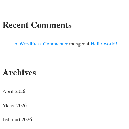
Recent Comments
A WordPress Commenter
mengenai
Hello world!
Archives
April 2026
Maret 2026
Februari 2026