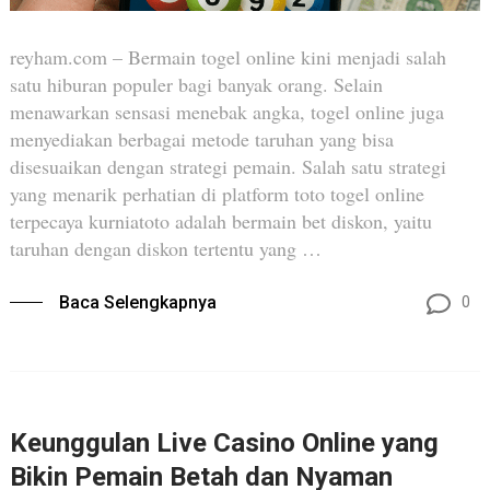
reyham.com – Bermain togel online kini menjadi salah
satu hiburan populer bagi banyak orang. Selain
menawarkan sensasi menebak angka, togel online juga
menyediakan berbagai metode taruhan yang bisa
disesuaikan dengan strategi pemain. Salah satu strategi
yang menarik perhatian di platform toto togel online
terpecaya kurniatoto adalah bermain bet diskon, yaitu
taruhan dengan diskon tertentu yang …
Baca Selengkapnya
0
Keunggulan Live Casino Online yang
Bikin Pemain Betah dan Nyaman