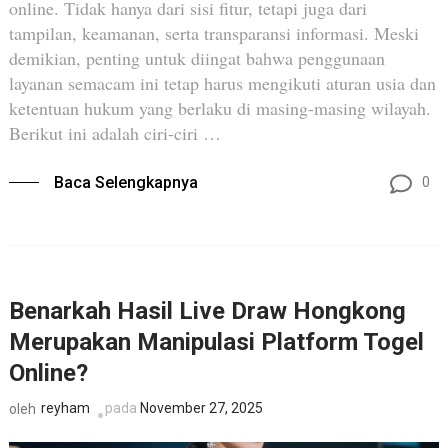
online. Tidak hanya dari sisi fitur, tetapi juga dari
tampilan, keamanan, serta transparansi informasi. Meski
demikian, penting untuk diingat bahwa penggunaan
layanan semacam ini tetap harus mengikuti aturan usia dan
ketentuan hukum yang berlaku di masing-masing wilayah.
Berikut ini adalah ciri-ciri …
Baca Selengkapnya
0
Benarkah Hasil Live Draw Hongkong
Merupakan Manipulasi Platform Togel
Online?
reyham
pada
November 27, 2025
oleh