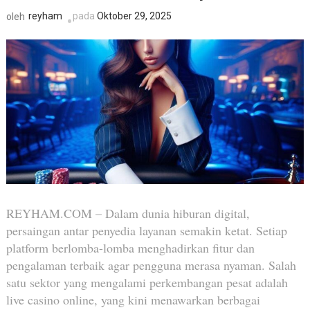
reyham
pada
Oktober 29, 2025
oleh
REYHAM.COM – Dalam dunia hiburan digital,
persaingan antar penyedia layanan semakin ketat. Setiap
platform berlomba-lomba menghadirkan fitur dan
pengalaman terbaik agar pengguna merasa nyaman. Salah
satu sektor yang mengalami perkembangan pesat adalah
live casino online, yang kini menawarkan berbagai