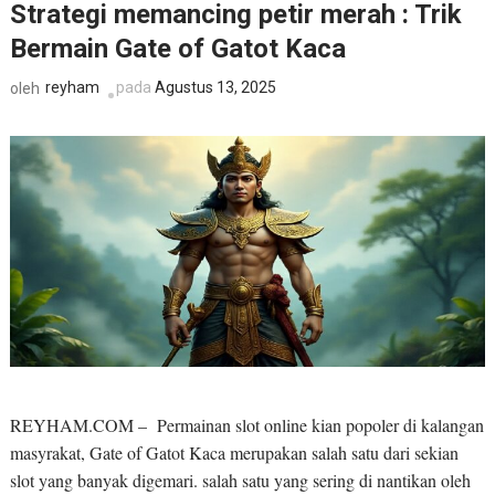
Strategi memancing petir merah : Trik
Bermain Gate of Gatot Kaca
reyham
pada
Agustus 13, 2025
oleh
REYHAM.COM – Permainan slot online kian popoler di kalangan
masyrakat, Gate of Gatot Kaca merupakan salah satu dari sekian
slot yang banyak digemari. salah satu yang sering di nantikan oleh