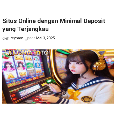
Situs Online dengan Minimal Deposit
yang Terjangkau
reyham
pada
Mei 3, 2025
oleh