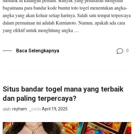
menarik di kalangan pemain. Banyak yang penasaran mengenai
bagaimana para bandar kode buntut toto togel menentukan angka-
angka yang akan keluar setiap harinya. Salah satu tempat terpercaya
dalam permainan ini adalah Kurniatoto. Namun, apakah ada cara
yang efektif untuk menghitung angka …
Baca Selengkapnya
0
Situs bandar togel mana yang terbaik
dan paling terpercaya?
reyham
pada
April 19, 2025
oleh