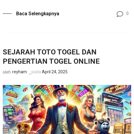
Baca Selengkapnya
0
SEJARAH TOTO TOGEL DAN
PENGERTIAN TOGEL ONLINE
reyham
pada
April 24, 2025
oleh