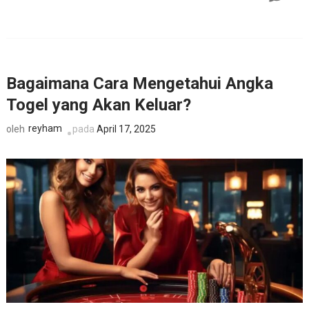
Bagaimana Cara Mengetahui Angka
Togel yang Akan Keluar?
reyham
pada
April 17, 2025
oleh