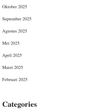
Oktober 2025
September 2025
Agustus 2025
Mei 2025
April 2025
Maret 2025
Februari 2025
Categories